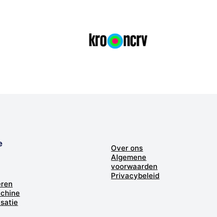
e
Over ons
Algemene
voorwaarden
Privacybeleid
eren
chine
isatie