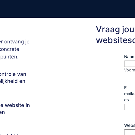
Vraag jou
websites
er ontvang je
concrete
 punten:
Naa
Voor
ntrole van
lijkheid en
E-
maila
es
e website in
en
Webs