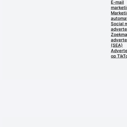
E-mail
marketi
Marketi
automa
Social 
adverte
Zoekma
adverte
(SEA)
Advert
op TikT