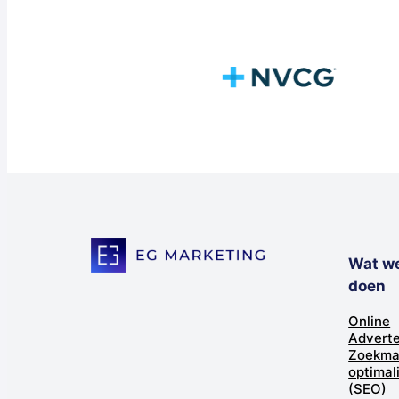
Wat w
doen
Online
Advert
Zoekma
optimal
(SEO)