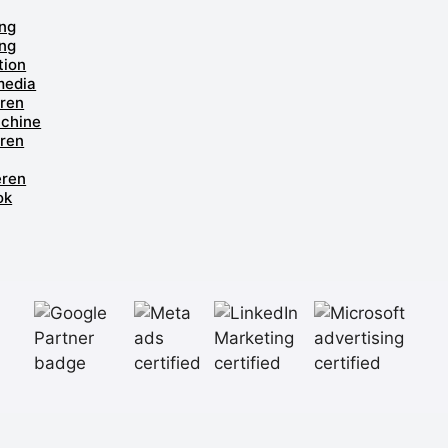
ng
ng
tion
media
ren
chine
ren
eren
ok