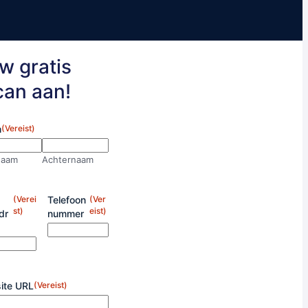
w gratis
can aan!
m
(Vereist)
naam
Achternaam
(Verei
Telefoon
(Ver
st)
eist)
dr
nummer
ite URL
(Vereist)